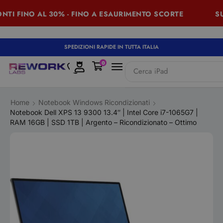
 FINO AL 30% - FINO A ESAURIMENTO SCORTE
SUMME
SPEDIZIONI RAPIDE IN TUTTA ITALIA
0
Cerca
iPad
Home
Notebook Windows Ricondizionati
Notebook Dell XPS 13 9300 13.4″ | Intel Core i7-1065G7 |
RAM 16GB | SSD 1TB | Argento – Ricondizionato – Ottimo