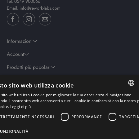
Tel.
0549 900066
Email.
info@rework-labs.com
Informazioni
Account
Prodotti più popolari
to sito web utilizza cookie
Orari
sito web utilizza i cookie per migliorare la tua esperienza di navigazione.
Lun-ven: 9.30-19.30 - Sab: 10-13 | 15.30-19.30 - Domenica: chiuso
ITALIAN
ando il nostro sito web acconsenti a tutti i cookie in conformità con la nostra p
ookie.
Leggi di più
ENGLISH
STRETTAMENTE NECESSARI
PERFORMANCE
TARGETI
Pagamenti sicuri
GERMAN
FRENCH
FUNZIONALITÀ