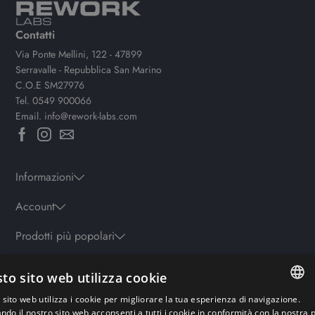
Contatti
Via Ponte Mellini, 122 - 47899
Serravalle - Repubblica San Marino
C.O.E SM27976
Tel.
0549 900066
Email.
info@rework-labs.com
Informazioni
Account
Prodotti più popolari
to sito web utilizza cookie
Orari
sito web utilizza i cookie per migliorare la tua esperienza di navigazione.
Lun-ven: 9.30-19.30 - Sab: 10-13 | 15.30-19.30 - Domenica: chiuso
ITALIAN
ando il nostro sito web acconsenti a tutti i cookie in conformità con la nostra p