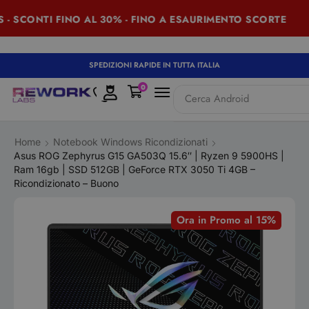
 SCONTI FINO AL 30% - FINO A ESAURIMENTO SCORTE
SPEDIZIONI RAPIDE IN TUTTA ITALIA
0
Cerca
Android
Home
Notebook Windows Ricondizionati
Asus ROG Zephyrus G15 GA503Q 15.6″ | Ryzen 9 5900HS |
Ram 16gb | SSD 512GB | GeForce RTX 3050 Ti 4GB –
Ricondizionato – Buono
Ora in Promo al 15%