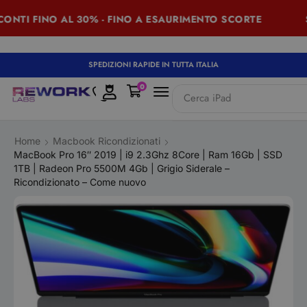
TI FINO AL 30% - FINO A ESAURIMENTO SCORTE
SUM
SPEDIZIONI RAPIDE IN TUTTA ITALIA
0
Cerca
iPad
Home
Macbook Ricondizionati
MacBook Pro 16″ 2019 | i9 2.3Ghz 8Core | Ram 16Gb | SSD
1TB | Radeon Pro 5500M 4Gb | Grigio Siderale –
Ricondizionato – Come nuovo