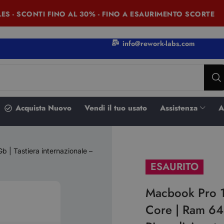
 SCONTI FINO AL 30% - FINO A ESAURIMENTO SCORTE
info@rework-labs.com
Acquista Nuovo
Vendi il tuo usato
Assistenza
A
| Tastiera internazionale –
ESAURITO
Macbook Pro 
Core | Ram 64G