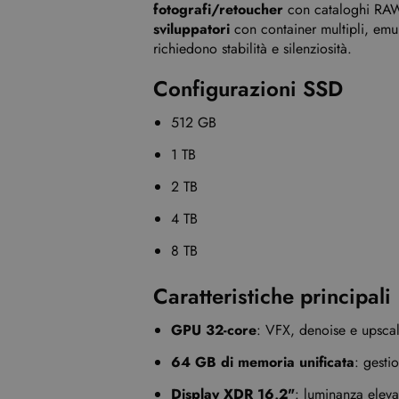
fotografi/retoucher
con cataloghi RAW
sviluppatori
con container multipli, emu
richiedono stabilità e silenziosità.
Configurazioni SSD
512 GB
1 TB
2 TB
4 TB
8 TB
Caratteristiche principali
GPU 32-core
: VFX, denoise e upscali
64 GB di memoria unificata
: gesti
Display XDR 16,2"
: luminanza elev