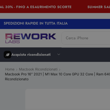
30% - FINO A ESAURIMENTO SCORTE
SUMMER SALES -
SPEDIZIONI RAPIDE IN TUTTA ITALIA
Cerca
iPhone
Acquista ricondizionati
Home
Macbook Ricondizionati
Macbook Pro 16″ 2021 | M1 Max 10 Core GPU 32 Core | Ram 64Gb 
Ricondizionato