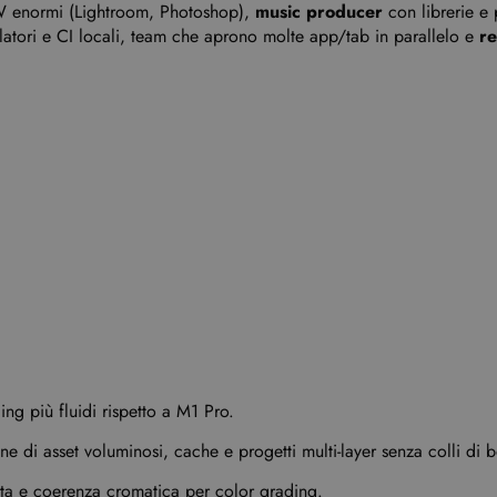
 enormi (Lightroom, Photoshop),
music producer
con librerie e 
latori e CI locali, team che aprono molte app/tab in parallelo e
re
ng più fluidi rispetto a M1 Pro.
one di asset voluminosi, cache e progetti multi-layer senza colli di bo
ata e coerenza cromatica per color grading.