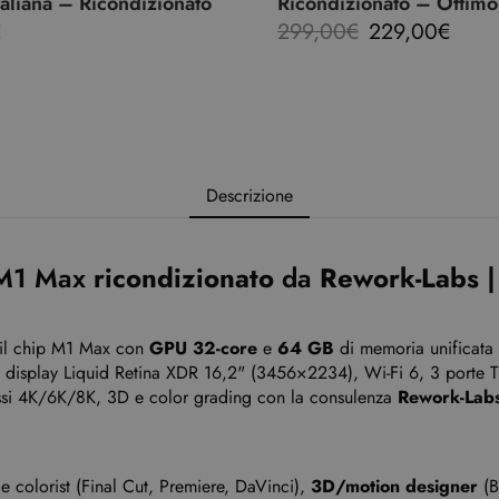
italiana – Ricondizionato
Ricondizionato – Ottimo
€
299,00
€
229,00
€
Descrizione
M1 Max
ricondizionato
da
Rework-Labs
|
 il chip M1 Max con
GPU 32-core
e
64 GB
di memoria unificata 
e; display Liquid Retina XDR 16,2" (3456×2234), Wi-Fi 6, 3 porte
ssi 4K/6K/8K, 3D e color grading con la consulenza
Rework-Lab
e colorist (Final Cut, Premiere, DaVinci),
3D/motion designer
(B