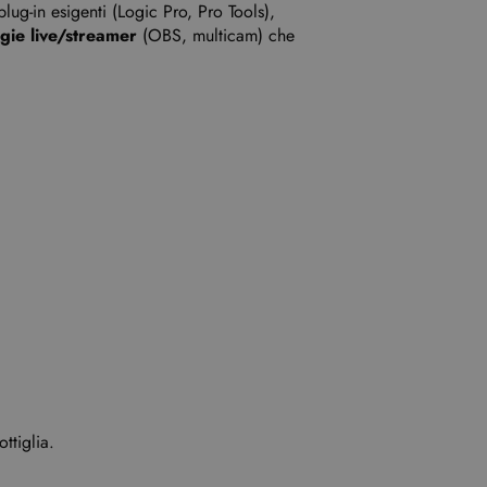
plug-in esigenti (Logic Pro, Pro Tools),
gie live/streamer
(OBS, multicam) che
ttiglia.