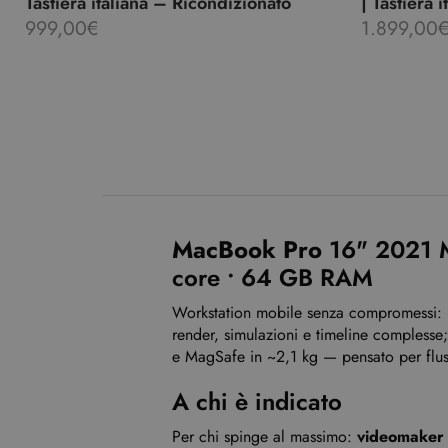
Tastiera italiana – Ricondizionato
| Tastiera 
999,00
€
1.899,00
MacBook Pro
16" 2021 
core • 64 GB RAM
Workstation mobile senza compromessi:
render, simulazioni e timeline compless
e MagSafe in ~2,1 kg — pensato per flu
A chi è indicato
Per chi spinge al massimo:
videomaker