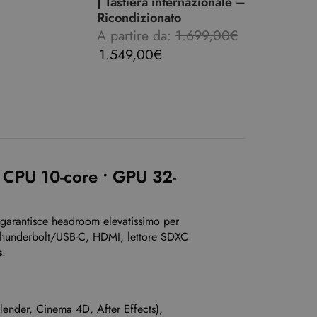
| Tastiera internazionale –
Ricondizionato
A partire da:
1.699,00
€
1.549,00
€
 CPU 10-core • GPU 32-
garantisce headroom elevatissimo per
 Thunderbolt/USB-C, HDMI, lettore SDXC
s
.
lender, Cinema 4D, After Effects),