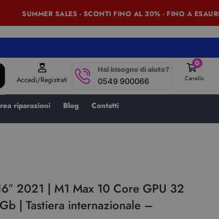
SUMMER SALES - SCONTI FINO AL 30% - FINO A ESAURIM
0
Hai bisogno di aiuto?
Carrello
Accedi/Registrati
0549 900066
rea riparazioni
Blog
Contatti
16″ 2021 | M1 Max 10 Core GPU 32
b | Tastiera internazionale –