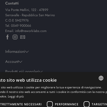
Contatti
Via Ponte Mellini, 122 - 47899
Serravalle - Repubblica San Marino
C.O.E SM27976
Tel.
0549 900066
Email.
info@rework-labs.com
Informazioni
Account
Prodotti più popolari
to sito web utilizza cookie
sito web utilizza i cookie per migliorare la tua esperienza di navigazione.
Orari
ITALIAN
ando il nostro sito web acconsenti a tutti i cookie in conformità con la nostra p
Lun-ven: 9.30-19.30 - Sab: 10-13 | 15.30-19.30 - Domenica: chiuso
ookie.
Leggi di più
ENGLISH
STRETTAMENTE NECESSARI
PERFORMANCE
TARGETI
GERMAN