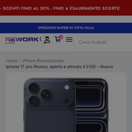
ONTI FINO AL 30% - FINO A ESAURIMENTO SCORTE
S
SPEDIZIONI RAPIDE IN TUTTA ITALIA
0
Cerca
iPad
Home
iPhone Ricondizionati
Iphone 17 pro (Nuovo, aperto e attivato il 21/5) – Nuovo