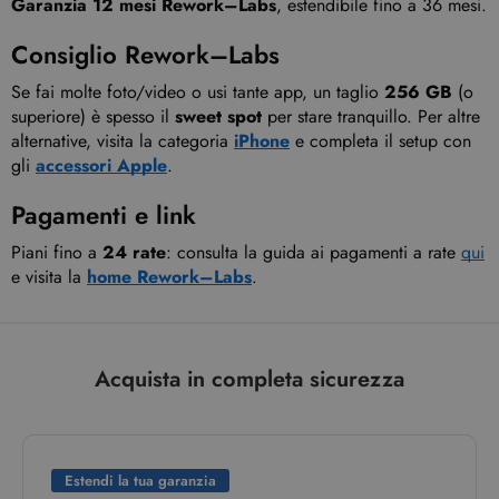
Garanzia 12 mesi Rework–Labs
, estendibile fino a 36 mesi.
Consiglio Rework–Labs
Se fai molte foto/video o usi tante app, un taglio
256 GB
(o
superiore) è spesso il
sweet spot
per stare tranquillo. Per altre
alternative, visita la categoria
iPhone
e completa il setup con
gli
accessori Apple
.
Pagamenti e link
Piani fino a
24 rate
: consulta la guida ai pagamenti a rate
qui
e visita la
home Rework–Labs
.
Acquista in completa sicurezza
Estendi la tua garanzia