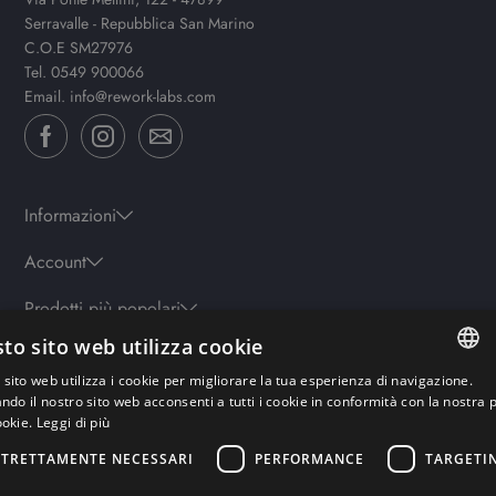
Serravalle - Repubblica San Marino
C.O.E SM27976
Tel.
0549 900066
Email.
info@rework-labs.com
Informazioni
Account
Prodotti più popolari
to sito web utilizza cookie
sito web utilizza i cookie per migliorare la tua esperienza di navigazione.
Orari
ITALIAN
ando il nostro sito web acconsenti a tutti i cookie in conformità con la nostra p
Lun-ven: 9.30-19.30 - Sab: 10-13 | 15.30-19.30 - Domenica: chiuso
ookie.
Leggi di più
ENGLISH
STRETTAMENTE NECESSARI
PERFORMANCE
TARGETI
GERMAN