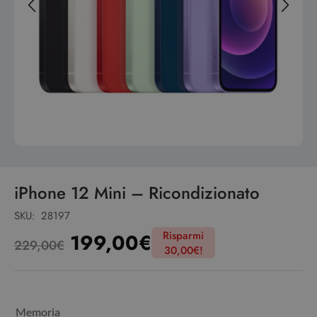
iPhone 12 Mini – Ricondizionato
SKU:
28197
Risparmi
199,00
€
229,00
€
30,00
€
!
Memoria