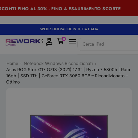
NTI FINO AL 30% - FINO A ESAURIMENTO SCORTE
SU
SPEDIZIONI RAPIDE IN TUTTA ITALIA
0
Cerca
iPad
Home
Notebook Windows Ricondizionati
Asus ROG Strix G17 G713 (2021) 17.3″ | Ryzen 7 5800h | Ram
16gb | SSD 1Tb | GeForce RTX 3060 6GB – Ricondizionato –
Ottimo