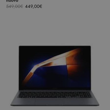
nuovo
549,00
€
449,00
€