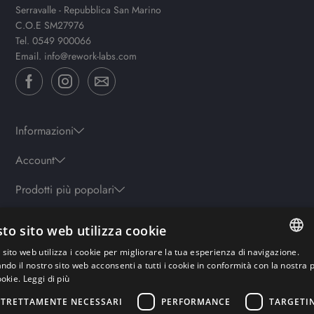
Serravalle - Repubblica San Marino
C.O.E SM27976
Tel.
0549 900066
Email.
info@rework-labs.com
Informazioni
Account
Prodotti più popolari
to sito web utilizza cookie
Orari
sito web utilizza i cookie per migliorare la tua esperienza di navigazione.
Lun-ven: 9.30-19.30 - Sab: 10-13 | 15.30-19.30 - Domenica: chiuso
ITALIAN
ando il nostro sito web acconsenti a tutti i cookie in conformità con la nostra p
ookie.
Leggi di più
ENGLISH
STRETTAMENTE NECESSARI
PERFORMANCE
TARGETI
Pagamenti sicuri
GERMAN