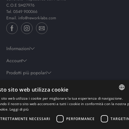
C.O.E SM27976
Tel.
0549 900066
Email.
info@rework-labs.com
Informazioni
Account
Prodotti più popolari
to sito web utilizza cookie
Orari
sito web utilizza i cookie per migliorare la tua esperienza di navigazione.
Lun-ven: 9.30-19.30 - Sab: 10-13 | 15.30-19.30 - Domenica: chiuso
ITALIAN
ando il nostro sito web acconsenti a tutti i cookie in conformità con la nostra p
ookie.
Leggi di più
ENGLISH
STRETTAMENTE NECESSARI
PERFORMANCE
TARGETI
Pagamenti sicuri
GERMAN