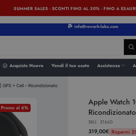
SUMMER SALES - SCONTI FINO AL 30% - FINO A ESAURI
info@rework-labs.com
Acquista Nuovo
Vendi il tuo usato
Assistenza
A
 GPS + Cell – Ricondizionato
Apple Watch 1
n Promo al 6%
Ricondizionat
SKU:
31660
319,00
€
Risparmi 2