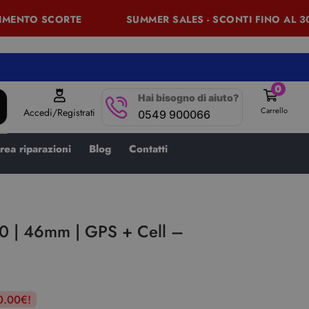
MENTO SCORTE
SUMMER SALES - SCONTI FINO AL 30%
0
Hai bisogno di aiuto?
Carrello
Accedi/Registrati
0549 900066
rea riparazioni
Blog
Contatti
0 | 46mm | GPS + Cell –
o
0.00€!