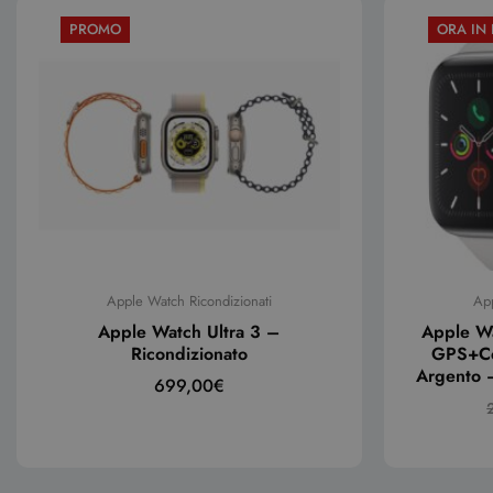
PROMO
ORA IN
Apple Watch Ricondizionati
App
Apple Watch Ultra 3 –
Apple W
Ricondizionato
GPS+Cel
Argento 
699,00
€