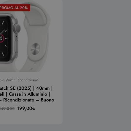
 PROMO AL 20%
le Watch Ricondizionati
atch SE (2025) | 40mm |
l | Cassa in Alluminio |
– Ricondizionato – Buono
199,00
€
249,00
€