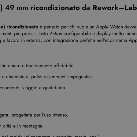
en) 49 mm
ricondizionato
da
Rework–Lab
e) ricondizionato
è pensato per chi vuole un Apple Watch davvero
amenti più precisi, tasto
Action
configurabile e display molto lumin
g e lavoro in esterna, con integrazione perfetta nell’ecosistema App
che chiare e tracciamento affidabile.
e e chiamate al polso in ambienti impegnativi.
lenamento, viaggio e quotidiano.
ggera, progettata per l’uso intenso.
n città e in montagna.
ioni rapide (allenamento, waypoint, torcia, ecc.).