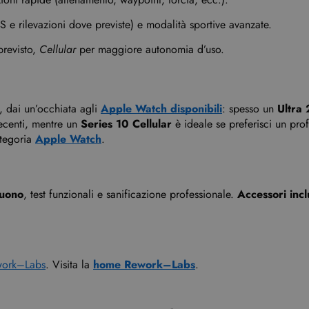
OS e rilevazioni dove previste) e modalità sportive avanzate.
previsto,
Cellular
per maggiore autonomia d’uso.
, dai un’occhiata agli
Apple Watch disponibili
: spesso un
Ultra 
recenti, mentre un
Series 10 Cellular
è ideale se preferisci un prof
ategoria
Apple Watch
.
uono
, test funzionali e sanificazione professionale.
Accessori incl
ork–Labs
. Visita la
home Rework–Labs
.