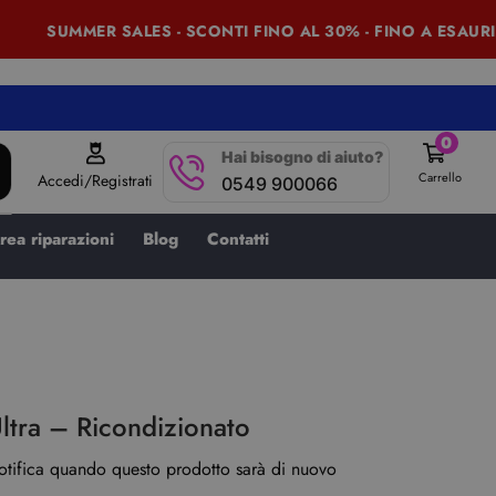
SUMMER SALES - SCONTI FINO AL 30% - FINO A ESAURI
0
Hai bisogno di aiuto?
Carrello
Accedi/Registrati
0549 900066
rea riparazioni
Blog
Contatti
ltra – Ricondizionato
notifica quando questo prodotto sarà di nuovo