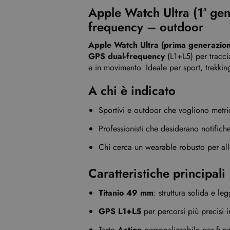
Apple Watch Ultra (1ª g
frequency – outdoor
Apple Watch Ultra (prima generazion
GPS dual-frequency
(L1+L5) per tracci
e in movimento. Ideale per sport, trekkin
A chi è indicato
Sportivi e outdoor che vogliono metri
Professionisti che desiderano notifich
Chi cerca un wearable robusto per al
Caratteristiche principali
Titanio 49 mm
: struttura solida e le
GPS L1+L5
per percorsi più precisi i
Tasto
Action
personalizzabile per funz