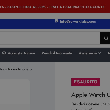
- SCONTI FINO AL 30% - FINO A ESAURIMENTO SCORTE
info@rework-labs.com
Acquista Nuovo
Vendi il tuo usato
Assistenza
A
ra – Ricondizionato
ESAURITO
Apple Watch U
Desideri ricevere una 
disponibile?