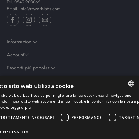
Tel.
0549 900066
Email.
info@rework-labs.com
Informazioni
Account
Prodotti più popolari
to sito web utilizza cookie
Orari
sito web utilizza i cookie per migliorare la tua esperienza di navigazione.
Lun-ven: 9.30-19.30 - Sab: 10-13 | 15.30-19.30 - Domenica: chiuso
ITALIAN
ando il nostro sito web acconsenti a tutti i cookie in conformità con la nostra p
ookie.
Leggi di più
ENGLISH
STRETTAMENTE NECESSARI
PERFORMANCE
TARGETI
Pagamenti sicuri
GERMAN
FRENCH
FUNZIONALITÀ