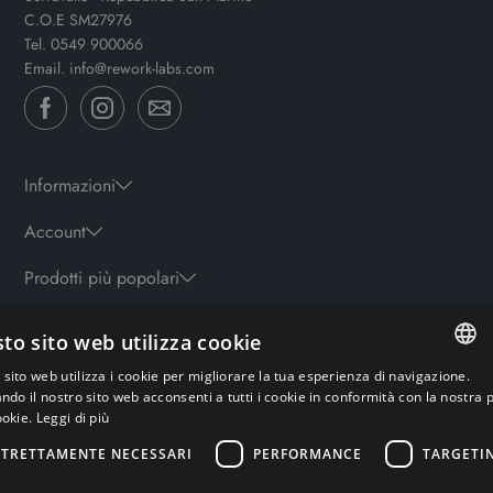
C.O.E SM27976
Tel.
0549 900066
Email.
info@rework-labs.com
Informazioni
Account
Prodotti più popolari
to sito web utilizza cookie
Orari
sito web utilizza i cookie per migliorare la tua esperienza di navigazione.
Lun-ven: 9.30-19.30 - Sab: 10-13 | 15.30-19.30 - Domenica: chiuso
ITALIAN
ando il nostro sito web acconsenti a tutti i cookie in conformità con la nostra p
ookie.
Leggi di più
ENGLISH
STRETTAMENTE NECESSARI
PERFORMANCE
TARGETI
Pagamenti sicuri
GERMAN