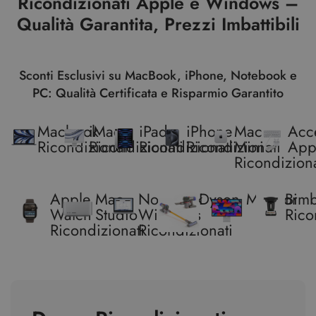
Ricondizionati Apple e Windows –
Qualità Garantita, Prezzi Imbattibili
Sconti Esclusivi su MacBook, iPhone, Notebook e
PC: Qualità Certificata e Risparmio Garantito
Macbook
iMac
iPad
iPhone
Mac
Acc
Ricondizionati
Ricondizionati
Ricondizionati
Ricondizionati
Mini
App
Ricondiziona
Apple
Mac
Notebook
Dyson
Monitor
Bim
Watch
Studio
Windows
Rico
Ricondizionati
Ricondizionati