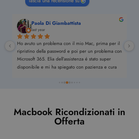
lascia una recensione su
Paola Di Giambattista
last year
Ho avuto un problema con il mio Mac, prima per il 
A
ripristino della password e poi per un problema con 
e
Microsoft 365. Elia dell’assistenza é stato super 
m
disponibile e mi ha spiegato con pazienza e cura 
guidandomi da remoto. Servizio super, emergenza 
rientrata! Ad oggi un tecnico informatico empatico 
e preparato può fare davvero la differenza!
Macbook Ricondizionati in
Offerta