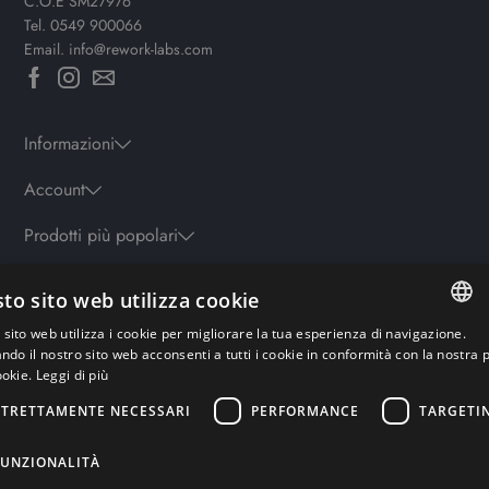
C.O.E SM27976
Tel.
0549 900066
Email.
info@rework-labs.com
Informazioni
Account
Prodotti più popolari
to sito web utilizza cookie
Orari
sito web utilizza i cookie per migliorare la tua esperienza di navigazione.
Lun-ven: 9.30-19.30 - Sab: 10-13 | 15.30-19.30 - Domenica: chiuso
ITALIAN
ando il nostro sito web acconsenti a tutti i cookie in conformità con la nostra p
ookie.
Leggi di più
ENGLISH
STRETTAMENTE NECESSARI
PERFORMANCE
TARGETI
Pagamenti sicuri
GERMAN
FRENCH
FUNZIONALITÀ