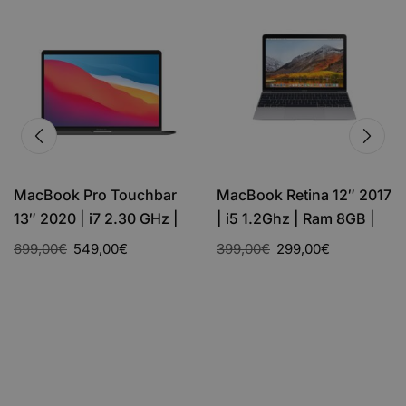
MacBook Retina 12″ 2017
MacBook Pro 13″ 2017 |
| i5 1.2Ghz | Ram 8GB |
i5 2.3Ghz | Ram 8Gb |
SSD 256Gb –
SSD 256Gb | Argento –
399,00
€
299,00
€
389,00
€
319,00
€
Ricondizionato – Ottimo
Ricondizionato – Buono