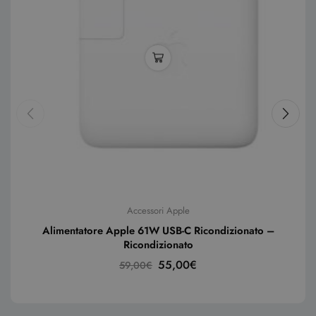
Accessori Apple
Alimentatore Apple 61W USB-C Ricondizionato –
Ricondizionato
55,00
€
59,00
€