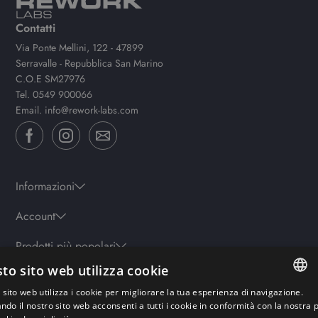
Contatti
Via Ponte Mellini, 122 - 47899
Serravalle - Repubblica San Marino
C.O.E SM27976
Tel.
0549 900066
Email.
info@rework-labs.com
Informazioni
Account
Prodotti più popolari
to sito web utilizza cookie
sito web utilizza i cookie per migliorare la tua esperienza di navigazione.
Orari
ITALIAN
ando il nostro sito web acconsenti a tutti i cookie in conformità con la nostra p
Lun-ven: 9.30-19.30 - Sab: 10-13 | 15.30-19.30 - Domenica: chiuso