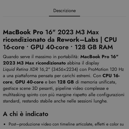
Descrizione
MacBook Pro
16" 2023 M3 Max
ricondizionato
da
Rework–Labs
| CPU
16-core • GPU 40-core • 128 GB RAM
Quando serve il massimo in portabilità:
MacBook Pro 16"
2023 M3 Max ricondizionato
abbina il display
Liquid Retina XDR
16,2" (3456×2234) con ProMotion 120 Hz
a una piattaforma pensata per carichi estremi. Con
CPU 16-
core
,
GPU 40-core
e ben
128 GB
di memoria unificata,
gestisce scene 3D pesanti, pipeline video complesse e
multitasking spinto con più margine rispetto alle configurazioni
standard, restando stabile anche nelle sessioni lunghe.
A chi è indicato
Post–produzione video con timeline articolate, effetti e color su