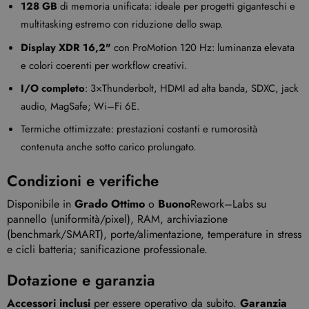
128 GB
di memoria unificata: ideale per progetti giganteschi e
multitasking estremo con riduzione dello swap.
Display XDR 16,2"
con ProMotion 120 Hz: luminanza elevata
e colori coerenti per workflow creativi.
I/O completo
: 3×Thunderbolt, HDMI ad alta banda, SDXC, jack
audio, MagSafe; Wi–Fi 6E.
Termiche ottimizzate: prestazioni costanti e rumorosità
contenuta anche sotto carico prolungato.
Condizioni e verifiche
Disponibile in
Grado Ottimo
o
Buono
Rework–Labs su
pannello (uniformità/pixel), RAM, archiviazione
(benchmark/SMART), porte/alimentazione, temperature in stress
e cicli batteria; sanificazione professionale.
Dotazione e garanzia
Accessori inclusi
per essere operativo da subito.
Garanzia