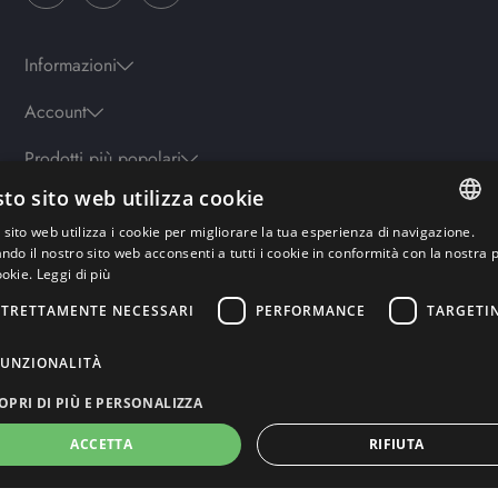
Informazioni
Account
Prodotti più popolari
to sito web utilizza cookie
sito web utilizza i cookie per migliorare la tua esperienza di navigazione.
Orari
ITALIAN
ando il nostro sito web acconsenti a tutti i cookie in conformità con la nostra p
Lun-ven: 9.30-19.30 - Sab: 10-13 | 15.30-19.30 - Domenica: chiuso
ookie.
Leggi di più
ENGLISH
STRETTAMENTE NECESSARI
PERFORMANCE
TARGETI
GERMAN
Pagamenti sicuri
FRENCH
FUNZIONALITÀ
RUSSIAN
OPRI DI PIÙ E PERSONALIZZA
ACCETTA
RIFIUTA
Copyright© Rework Labs S.r.l – Powered by Rework-Labs