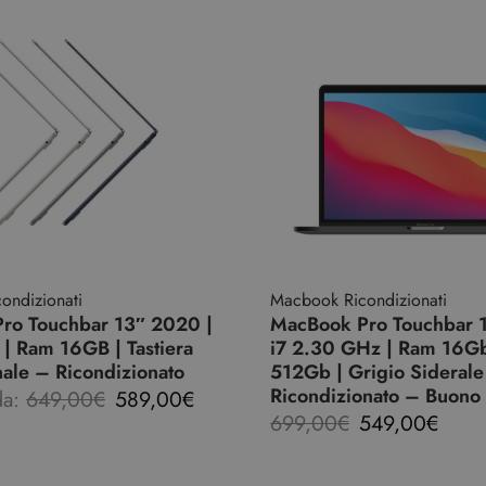
ondizionati
Macbook Ricondizionati
ro Touchbar 13″ 2020 |
MacBook Pro Touchbar 
| Ram 16GB | Tastiera
i7 2.30 GHz | Ram 16G
nale – Ricondizionato
512Gb | Grigio Siderale
Ricondizionato – Buono
da:
649,00
€
589,00
€
699,00
€
549,00
€