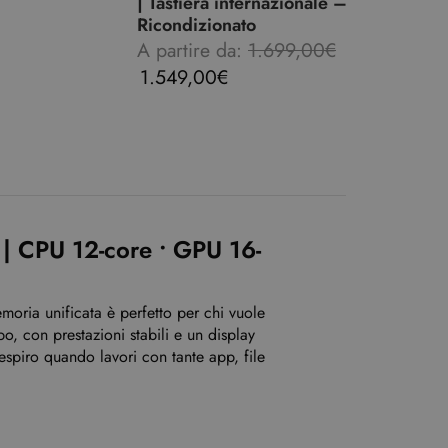
| Tastiera internazionale –
Ricondizionato
A partire da:
1.699,00
€
1.549,00
€
| CPU 12-core • GPU 16-
oria unificata è perfetto per chi vuole
ppo, con prestazioni stabili e un display
spiro quando lavori con tante app, file