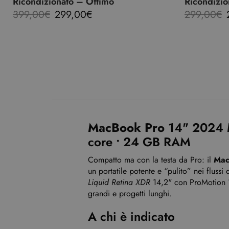
Ricondizionato – Ottimo
Ricondizio
399,00
€
299,00
€
299,00
€
MacBook Pro
14" 2024 
core • 24 GB RAM
Compatto ma con la testa da Pro: il
Mac
un portatile potente e “pulito” nei flussi 
Liquid Retina XDR
14,2" con ProMotion 1
grandi e progetti lunghi.
A chi è indicato