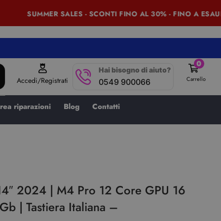
SUMMER SALES - SCONTI FINO AL 30% - FINO A ESAURI
0
Hai bisogno di aiuto?
Carrello
Accedi/Registrati
0549 900066
rea riparazioni
Blog
Contatti
14″ 2024 | M4 Pro 12 Core GPU 16
b | Tastiera Italiana –