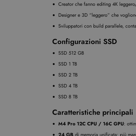
Creator che fanno editing 4K leggero
Designer e 3D “leggero” che vogliono 
Sviluppatori con build parallele, cont
Configurazioni SSD
SSD 512 GB
SSD 1 TB
SSD 2 TB
SSD 4 TB
SSD 8 TB
Caratteristiche principali
M4 Pro 12C CPU / 16C GPU
: otti
24 GB
di memoria unificata: più marg