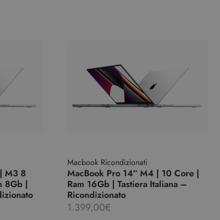
Macbook Ricondizionati
| M3 8
MacBook Pro 14″ M4 | 10 Core |
m 8Gb |
Ram 16Gb | Tastiera Italiana –
dizionato
Ricondizionato
1.399,00
€