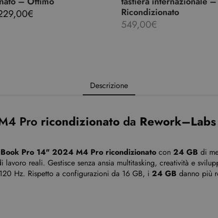
nato – Ottimo
tastiera internazionale –
Ricondizionato
229,00
€
549,00
€
Descrizione
M4 Pro
ricondizionato
da
Rework–Labs
Book Pro 14" 2024 M4 Pro ricondizionato
con
24 GB
di mem
di lavoro reali. Gestisce senza ansia multitasking, creatività e svilu
20 Hz. Rispetto a configurazioni da 16 GB, i
24 GB
danno più re