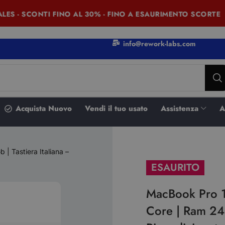
- SCONTI FINO AL 30% - FINO A ESAURIMENTO SCORTE
info@rework-labs.com
Acquista Nuovo
Vendi il tuo usato
Assistenza
A
 Tastiera Italiana –
ESAURITO
MacBook Pro 
Core | Ram 24G