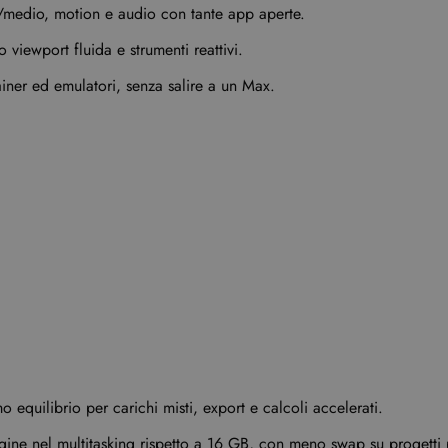
/medio, motion e audio con tante app aperte.
viewport fluida e strumenti reattivi.
ainer ed emulatori, senza salire a un Max.
mo equilibrio per carichi misti, export e calcoli accelerati.
ine nel multitasking rispetto a 16 GB, con meno swap su progetti 