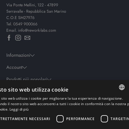
Via Ponte Mellini, 122 - 47899
Serravalle - Repubblica San Marino
C.O.E SM27976
Tel.
0549 900066
Email.
info@rework-labs.com
Informazioni
Account
Prodotti più popolari
to sito web utilizza cookie
sito web utilizza i cookie per migliorare la tua esperienza di navigazione.
Orari
ITALIAN
ando il nostro sito web acconsenti a tutti i cookie in conformità con la nostra p
Lun-ven: 9.30-19.30 - Sab: 10-13 | 15.30-19.30 - Domenica: chiuso
ookie.
Leggi di più
ENGLISH
STRETTAMENTE NECESSARI
PERFORMANCE
TARGETI
GERMAN