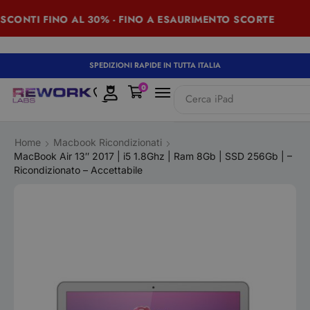
ONTI FINO AL 30% - FINO A ESAURIMENTO SCORTE
S
SPEDIZIONI RAPIDE IN TUTTA ITALIA
0
Cerca
iPad
Home
Macbook Ricondizionati
MacBook Air 13″ 2017 | i5 1.8Ghz | Ram 8Gb | SSD 256Gb | –
Ricondizionato – Accettabile