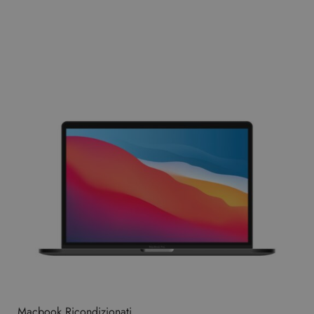
Macbook Ricondizionati