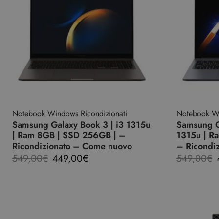
Notebook Windows Ricondizionati
Notebook Wi
Samsung Galaxy Book 3 | i3 1315u
Samsung G
| Ram 8GB | SSD 256GB | –
1315u | R
Ricondizionato – Come nuovo
– Ricondi
549,00
€
449,00
€
549,00
€