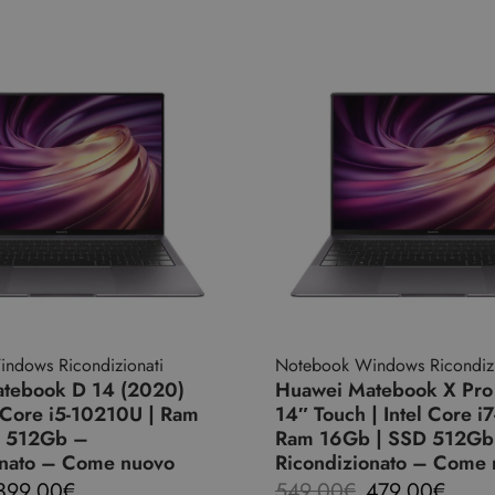
ndows Ricondizionati
Notebook Windows Ricondizi
tebook D 14 (2020)
Huawei Matebook X Pro
l Core i5-10210U | Ram
14″ Touch | Intel Core i
D 512Gb –
Ram 16Gb | SSD 512Gb
onato – Come nuovo
Ricondizionato – Come
399,00
€
549,00
€
479,00
€