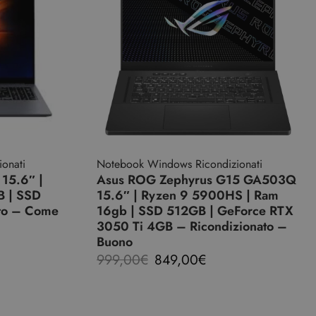
onati
Notebook Windows Ricondizionati
15.6″ |
Asus ROG Zephyrus G15 GA503Q
B | SSD
15.6″ | Ryzen 9 5900HS | Ram
ato – Come
16gb | SSD 512GB | GeForce RTX
3050 Ti 4GB – Ricondizionato –
Buono
999,00
€
849,00
€