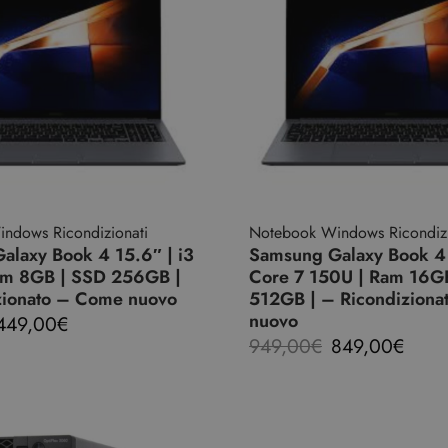
ndows Ricondizionati
Notebook Windows Ricondizi
alaxy Book 4 15.6″ | i3
Samsung Galaxy Book 4 
am 8GB | SSD 256GB |
Core 7 150U | Ram 16G
zionato – Come nuovo
512GB | – Ricondizion
nuovo
449,00
€
949,00
€
849,00
€