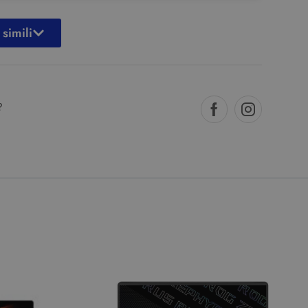
 simili
?