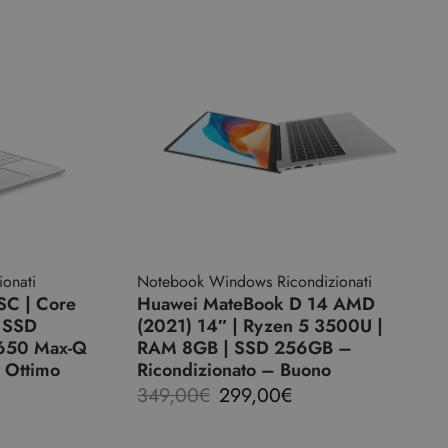
onati
Notebook Windows Ricondizionati
SC | Core
Huawei MateBook D 14 AMD
| SSD
(2021) 14″ | Ryzen 5 3500U |
1650 Max-Q
RAM 8GB | SSD 256GB –
 Ottimo
Ricondizionato – Buono
349,00
€
299,00
€