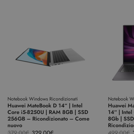
Notebook Windows Ricondizionati
Notebook Wi
Huawei MateBook D 14″ | Intel
Huawei Ma
Core i5-8250U | RAM 8GB | SSD
14″ | Inte
256GB – Ricondizionato – Come
8Gb | SS
nuovo
Ricondizi
379,00
€
329,00
€
499,00
€