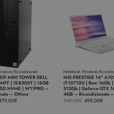
ndows Ricondizionati
Notebook Windows Ricondizi
OP MINI TOWER DELL
MSI PRESTIGE 14″ A10
MFF | I5-8500T | 16GB
i7-10710U | Ram 16Gb 
SSD NVME | W11PRO –
512Gb | Geforce GTX 
nato – Ottimo
4GB – Ricondizionato –
379,00
€
549,00
€
499,00
€