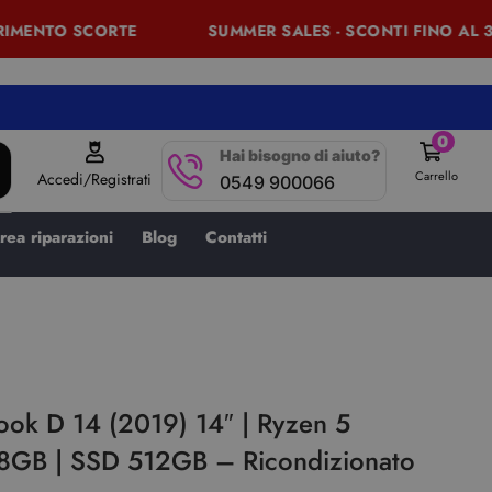
MENTO SCORTE
SUMMER SALES - SCONTI FINO AL 30%
0
Hai bisogno di aiuto?
Carrello
Accedi/Registrati
0549 900066
rea riparazioni
Blog
Contatti
ok D 14 (2019) 14″ | Ryzen 5
8GB | SSD 512GB – Ricondizionato