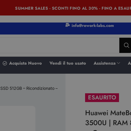
SUMMER SALES - SCONTI FINO AL 30% - FINO A ESAURI
info@rework-labs.com
Acquista Nuovo
Vendi il tuo usato
Assistenza
A
SSD 512GB – Ricondizionato –
ESAURITO
Huawei MateBo
3500U | RAM 