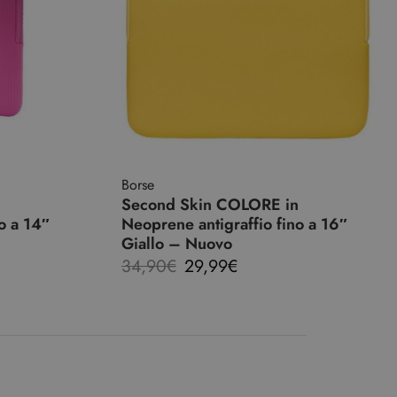
Borse
n
Second Skin COLORE in
o a 14″
Neoprene antigraffio fino a 16″
Giallo – Nuovo
34,90
€
29,99
€