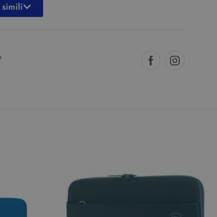
 simili
?