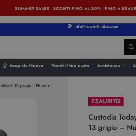
SUMMER SALES - SCONTI FINO AL 30% - FINO A ESAURI
info@rework-labs.com
Acquista Nuovo
Vendi il tuo usato
Assistenza
A
acBook 13 grigio – Nuovo
ESAURITO
Custodia Today
13 grigio – N