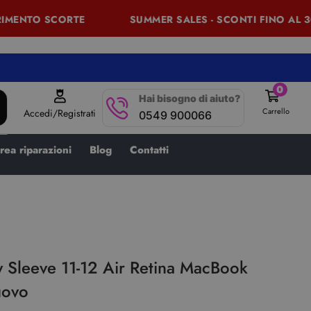
MENTO SCORTE
SUMMER SALES - SCONTI FINO AL 30%
0
Hai bisogno di aiuto?
Carrello
Accedi/Registrati
0549 900066
rea riparazioni
Blog
Contatti
 Sleeve 11-12 Air Retina MacBook
uovo