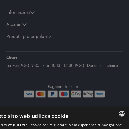
Informazioni
Account
Prodotti più popolari
Orari
Lun-ven: 9.30-19.30 - Sab: 10-13 | 15.30-19.30 - Domenica: chiuso
Pagamenti sicuri
to sito web utilizza cookie
Copyright© Rework Labs S.r.l – Powered by Rework-Labs
sito web utilizza i cookie per migliorare la tua esperienza di navigazione.
ITALIAN