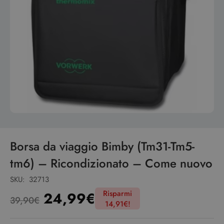
Borsa da viaggio Bimby (Tm31-Tm5-
tm6) – Ricondizionato – Come nuovo
SKU:
32713
Risparmi
24,99
€
39,90
€
14,91
€
!