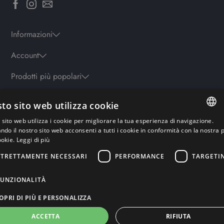
Informazioni
Account
Prodotti più popolari
to sito web utilizza cookie
Orari
sito web utilizza i cookie per migliorare la tua esperienza di navigazione.
Lun-ven: 9.30-19.30 - Sab: 10-13 | 15.30-19.30 - Domenica: chiuso
ITALIAN
ando il nostro sito web acconsenti a tutti i cookie in conformità con la nostra p
ookie.
Leggi di più
ENGLISH
STRETTAMENTE NECESSARI
PERFORMANCE
TARGETI
Pagamenti sicuri
GERMAN
FRENCH
FUNZIONALITÀ
RUSSIAN
OPRI DI PIÙ E PERSONALIZZA
ACCETTA
RIFIUTA
Copyright© Rework Labs S.r.l – Powered by Rework-Labs