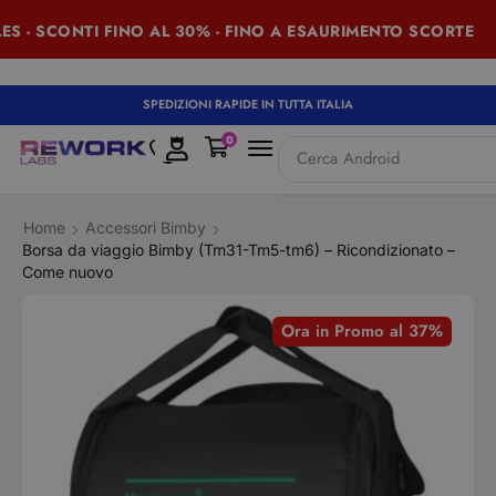
 - SCONTI FINO AL 30% - FINO A ESAURIMENTO SCORTE
SPEDIZIONI RAPIDE IN TUTTA ITALIA
0
Cerca
Android
Home
Accessori Bimby
Borsa da viaggio Bimby (Tm31-Tm5-tm6) – Ricondizionato –
Come nuovo
Ora in Promo al 37%