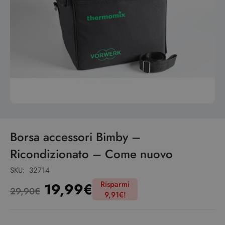
Borsa accessori Bimby –
Ricondizionato – Come nuovo
SKU:
32714
Risparmi
19,99
€
29,90
€
9,91
€
!