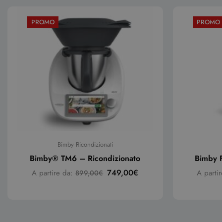
PROMO
PROMO
Bimby Ricondizionati
Bimby® TM6 – Ricondizionato
Bimby F
749,00
€
A partire da:
A parti
899,00
€