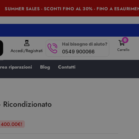
UMMER SALES - SCONTI FINO AL 30% - FINO A ESAURIMENT
0
Hai bisogno di aiuto?
Carrello
Accedi/Registrati
0549 900066
rea riparazioni
Blog
Contatti
Ricondizionato
i 400.00€!