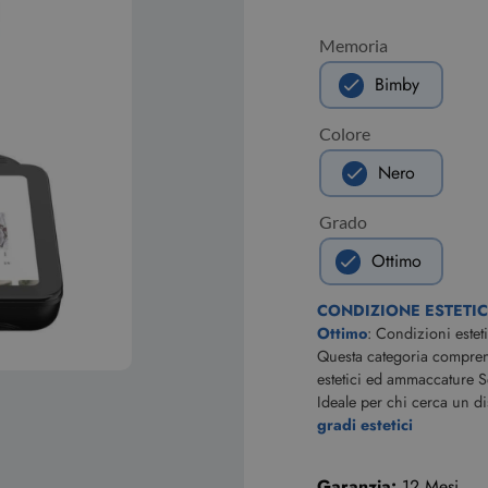
Memoria
Bimby
Colore
Nero
Grado
Ottimo
CONDIZIONE ESTETI
Ottimo
: Condizioni estet
Questa categoria comprende
estetici ed ammaccature S
Ideale per chi cerca un d
gradi estetici
Garanzia:
12 Mesi