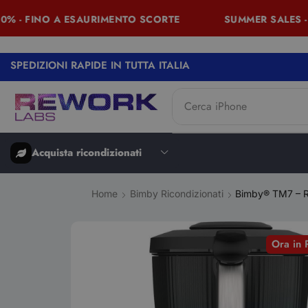
 - FINO A ESAURIMENTO SCORTE
SUMMER SALES - SC
SPEDIZIONI RAPIDE IN TUTTA ITALIA
Cerca
iPhone
Acquista ricondizionati
Home
Bimby Ricondizionati
Bimby® TM7 – R
Ora in