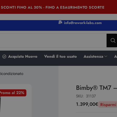
ONTI FINO AL 30% - FINO A ESAURIMENTO SCORTE
S
info@rework-labs.com
Acquista Nuovo
Vendi il tuo usato
Assistenza
A
icondizionato
Bimby® TM7 – 
 Promo al 22%
SKU:
31137
1.399,00
€
Risparm