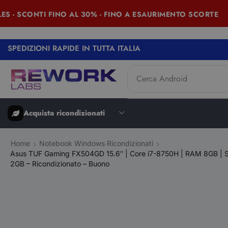
- SCONTI FINO AL 30% - FINO A ESAURIMENTO SCORTE
SPEDIZIONI RAPIDE IN TUTTA ITALIA
Cerca
iPad
Acquista ricondizionati
Home
Notebook Windows Ricondizionati
Asus TUF Gaming FX504GD 15.6″ | Core i7-8750H | RAM 8GB | 
2GB – Ricondizionato – Buono