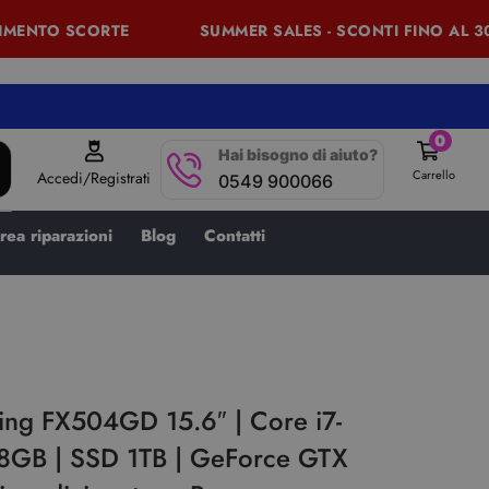
ENTO SCORTE
SUMMER SALES - SCONTI FINO AL 30% 
0
Hai bisogno di aiuto?
Carrello
Accedi/Registrati
0549 900066
rea riparazioni
Blog
Contatti
ng FX504GD 15.6″ | Core i7-
8GB | SSD 1TB | GeForce GTX