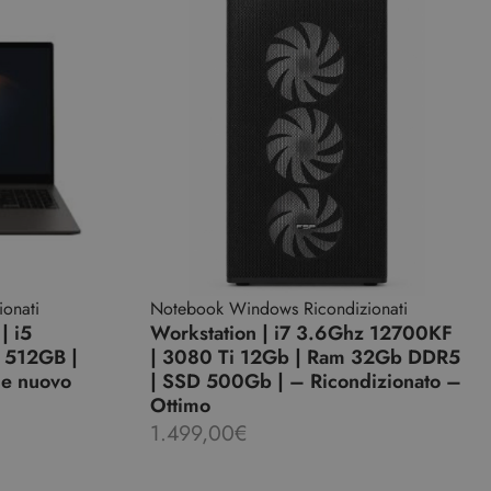
onati
Notebook Windows Ricondizionati
| i5
Workstation | i7 3.6Ghz 12700KF
 512GB |
| 3080 Ti 12Gb | Ram 32Gb DDR5
me nuovo
| SSD 500Gb | – Ricondizionato –
Ottimo
1.499,00
€