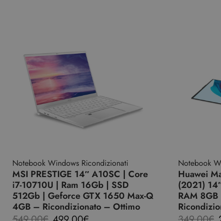
Notebook Windows Ricondizionati
Notebook Wi
MSI PRESTIGE 14″ A10SC | Core
Huawei M
i7-10710U | Ram 16Gb | SSD
(2021) 14
512Gb | Geforce GTX 1650 Max-Q
RAM 8GB 
4GB – Ricondizionato – Ottimo
Ricondizi
549,00
€
499,00
€
349,00
€