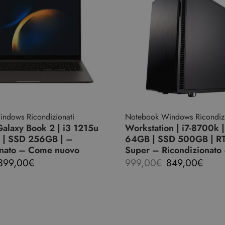
ndows Ricondizionati
Notebook Windows Ricondizi
alaxy Book 2 | i3 1215u
Workstation | i7-8700k
 | SSD 256GB | –
64GB | SSD 500GB | R
onato – Come nuovo
Super – Ricondizionato
399,00
€
999,00
€
849,00
€