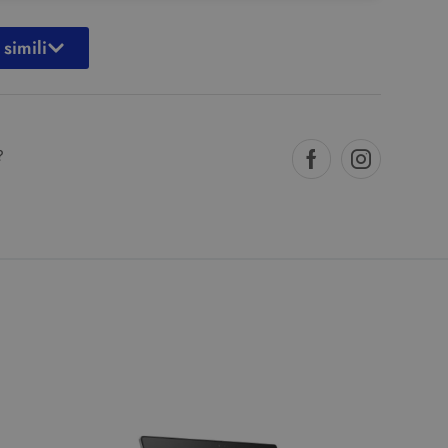
 simili
?