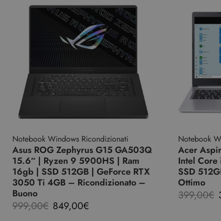
Notebook Windows Ricondizionati
Notebook Wi
Asus ROG Zephyrus G15 GA503Q
Acer Aspi
15.6″ | Ryzen 9 5900HS | Ram
Intel Core
16gb | SSD 512GB | GeForce RTX
SSD 512GB
3050 Ti 4GB – Ricondizionato –
Ottimo
Buono
399,00
€
999,00
€
849,00
€