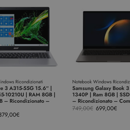
ndows Ricondizionati
Notebook Windows Ricondizi
re 3 A315-55G 15.6″ |
Samsung Galaxy Book 3 
 i5-10210U | RAM 8GB |
1340P | Ram 8GB | SSD
 – Ricondizionato –
– Ricondizionato – Co
749,00
€
699,00
€
379,00
€