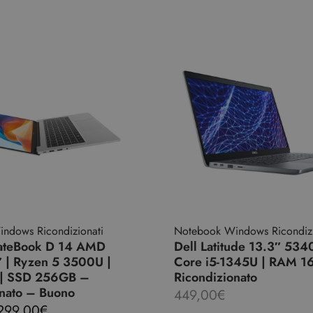
ndows Ricondizionati
Notebook Windows Ricondizi
ateBook D 14 AMD
Dell Latitude 13.3″ 534
″ | Ryzen 5 3500U |
Core i5-1345U | RAM 1
| SSD 256GB –
Ricondizionato
onato – Buono
449,00
€
299,00
€