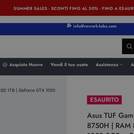
SUMMER SALES - SCONTI FINO AL 30% - FINO A ESAURIM
info@rework-labs.com
Acquista Nuovo
Vendi il tuo usato
Assistenza
A
SSD 1TB | GeForce GTX 1050
ESAURITO
Asus TUF Gami
8750H | RAM 