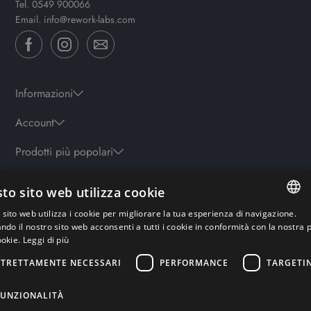
Tel.
0549 900066
Email.
info@rework-labs.com
Informazioni
Account
Prodotti più popolari
to sito web utilizza cookie
Orari
sito web utilizza i cookie per migliorare la tua esperienza di navigazione.
Lun-ven: 9.30-19.30 - Sab: 10-13 | 15.30-19.30 - Domenica: chiuso
ITALIAN
ando il nostro sito web acconsenti a tutti i cookie in conformità con la nostra p
ookie.
Leggi di più
ENGLISH
STRETTAMENTE NECESSARI
PERFORMANCE
TARGETI
Pagamenti sicuri
GERMAN
FRENCH
FUNZIONALITÀ