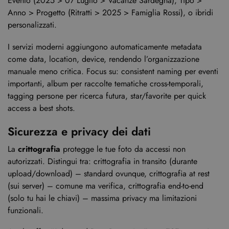
Evento (2025 > 07 Luglio > Vacanze Sardegna), Tipo >
Anno > Progetto (Ritratti > 2025 > Famiglia Rossi), o ibridi
personalizzati.
I servizi moderni aggiungono automaticamente metadata
come data, location, device, rendendo l’organizzazione
manuale meno critica. Focus su: consistent naming per eventi
importanti, album per raccolte tematiche cross-temporali,
tagging persone per ricerca futura, star/favorite per quick
access a best shots.
Sicurezza e privacy dei dati
La
crittografia
protegge le tue foto da accessi non
autorizzati. Distingui tra: crittografia in transito (durante
upload/download) – standard ovunque, crittografia at rest
(sui server) – comune ma verifica, crittografia end-to-end
(solo tu hai le chiavi) – massima privacy ma limitazioni
funzionali.