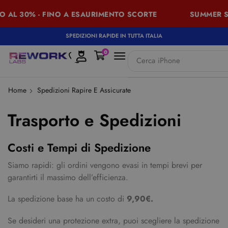
O AL 30% - FINO A ESAURIMENTO SCORTE
SUMMER SA
SPEDIZIONI RAPIDE IN TUTTA ITALIA
0
Cerca
iPhone
Home
Spedizioni Rapire E Assicurate
Trasporto e Spedizioni
Costi e Tempi di Spedizione
Siamo rapidi: gli ordini vengono evasi in tempi brevi per
garantirti il massimo dell’efficienza.
La spedizione base ha un costo di
9,90€.
Se desideri una protezione extra, puoi scegliere la spedizione