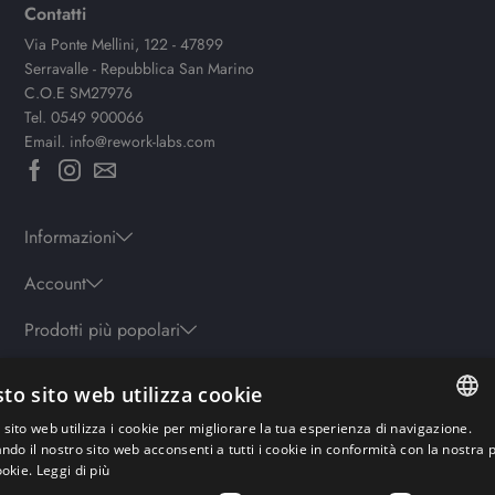
Contatti
Via Ponte Mellini, 122 - 47899
Serravalle - Repubblica San Marino
C.O.E SM27976
Tel.
0549 900066
Email.
info@rework-labs.com
Informazioni
Account
Prodotti più popolari
to sito web utilizza cookie
Orari
sito web utilizza i cookie per migliorare la tua esperienza di navigazione.
Lun-ven: 9.30-19.30 - Sab: 10-13 | 15.30-19.30 - Domenica: chiuso
ITALIAN
ando il nostro sito web acconsenti a tutti i cookie in conformità con la nostra p
ookie.
Leggi di più
ENGLISH