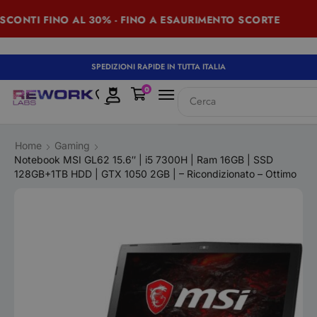
SCONTI FINO AL 30% - FINO A ESAURIMENTO SCORTE
SPEDIZIONI RAPIDE IN TUTTA ITALIA
0
Cerca
iPad
Home
Gaming
Notebook MSI GL62 15.6″ | i5 7300H | Ram 16GB | SSD
128GB+1TB HDD | GTX 1050 2GB | – Ricondizionato – Ottimo