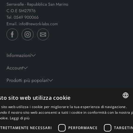
Serravalle - Repubblica San Marino
C.O.E SM27976
Tel.
0549 900066
Email.
info@rework-labs.com
Informazioni
Account
Prodotti più popolari
to sito web utilizza cookie
Orari
sito web utilizza i cookie per migliorare la tua esperienza di navigazione.
Lun-ven: 9.30-19.30 - Sab: 10-13 | 15.30-19.30 - Domenica: chiuso
ITALIAN
ando il nostro sito web acconsenti a tutti i cookie in conformità con la nostra p
ookie.
Leggi di più
ENGLISH
STRETTAMENTE NECESSARI
PERFORMANCE
TARGETI
Pagamenti sicuri
GERMAN