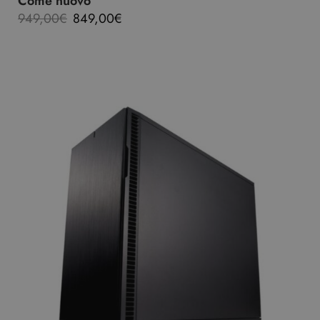
Come nuovo
949,00
€
849,00
€