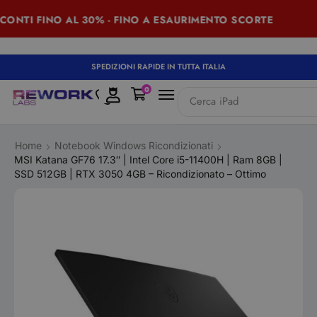
TI FINO AL 30% - FINO A ESAURIMENTO SCORTE
SUM
SPEDIZIONI RAPIDE IN TUTTA ITALIA
0
Cerca
iPad
Home
Notebook Windows Ricondizionati
MSI Katana GF76 17.3″ | Intel Core i5-11400H | Ram 8GB |
SSD 512GB | RTX 3050 4GB – Ricondizionato – Ottimo