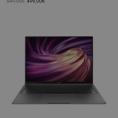
549,00
€
499,00
€