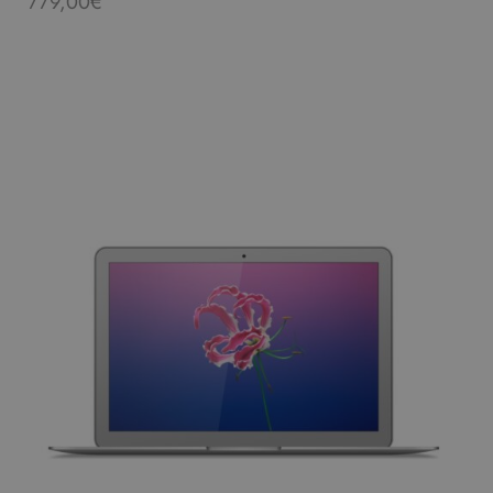
779,00
€