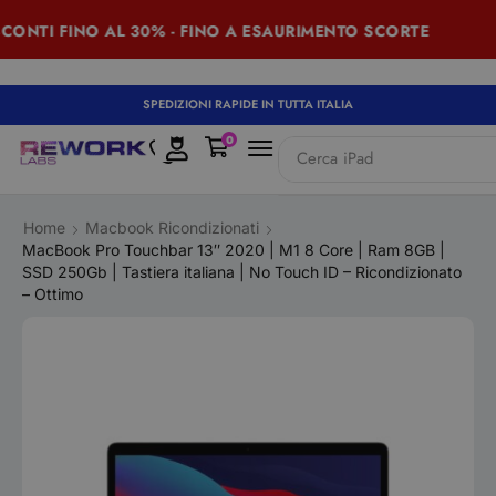
NTI FINO AL 30% - FINO A ESAURIMENTO SCORTE
SU
SPEDIZIONI RAPIDE IN TUTTA ITALIA
0
Cerca
iPad
Home
Macbook Ricondizionati
MacBook Pro Touchbar 13″ 2020 | M1 8 Core | Ram 8GB |
SSD 250Gb | Tastiera italiana | No Touch ID – Ricondizionato
– Ottimo