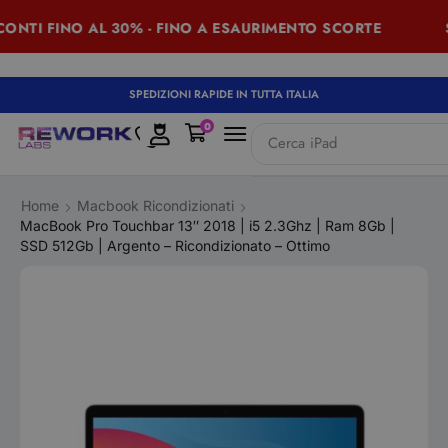
TI FINO AL 30% - FINO A ESAURIMENTO SCORTE
SUM
SPEDIZIONI RAPIDE IN TUTTA ITALIA
0
Cerca
iPad
Home
Macbook Ricondizionati
MacBook Pro Touchbar 13″ 2018 | i5 2.3Ghz | Ram 8Gb |
SSD 512Gb | Argento – Ricondizionato – Ottimo