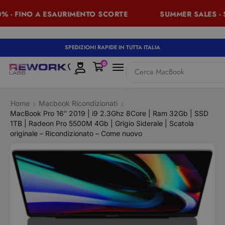
- FINO A ESAURIMENTO SCORTE
SUMMER SALES - SCO
SPEDIZIONI RAPIDE IN TUTTA ITALIA
0
Cerca
MacBook
Home
Macbook Ricondizionati
MacBook Pro 16″ 2019 | i9 2.3Ghz 8Core | Ram 32Gb | SSD
1TB | Radeon Pro 5500M 4Gb | Grigio Siderale | Scatola
originale – Ricondizionato – Come nuovo