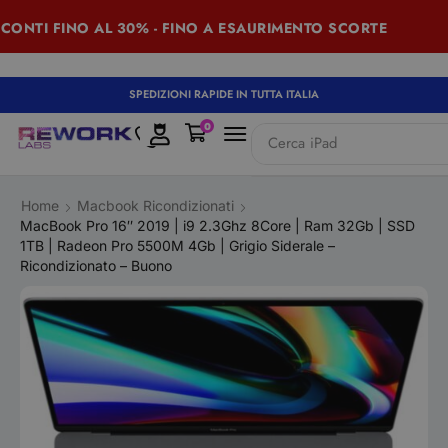
TI FINO AL 30% - FINO A ESAURIMENTO SCORTE
SU
SPEDIZIONI RAPIDE IN TUTTA ITALIA
0
Cerca
iPad
Home
Macbook Ricondizionati
MacBook Pro 16″ 2019 | i9 2.3Ghz 8Core | Ram 32Gb | SSD
1TB | Radeon Pro 5500M 4Gb | Grigio Siderale –
Ricondizionato – Buono