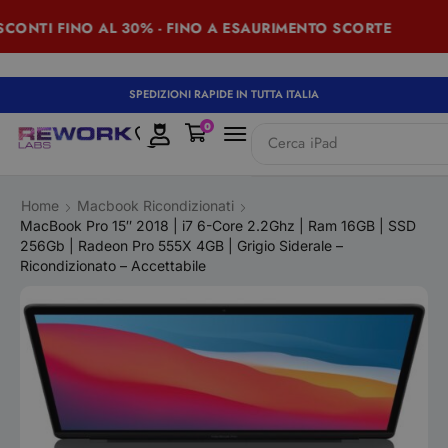
NTI FINO AL 30% - FINO A ESAURIMENTO SCORTE
SU
SPEDIZIONI RAPIDE IN TUTTA ITALIA
0
Cerca
iPad
Home
Macbook Ricondizionati
MacBook Pro 15″ 2018 | i7 6-Core 2.2Ghz | Ram 16GB | SSD
256Gb | Radeon Pro 555X 4GB | Grigio Siderale –
Ricondizionato – Accettabile