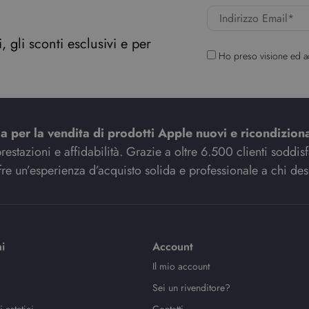
 gli sconti esclusivi e per
Ho preso visione ed a
ia per la vendita di prodotti Apple nuovi e ricondiziona
stazioni e affidabilità. Grazie a oltre 6.500 clienti soddisfat
re un’esperienza d’acquisto solida e professionale a chi des
i
Account
Il mio account
Sei un rivenditore?
 estetici
Contatti