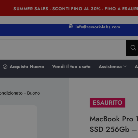
SUMMER SALES - SCONTI FINO AL 30% - FINO A ESAURIM
info@rework-labs.com
Acquista Nuovo
Vendi il tuo usato
Assistenza
A
ondizionato – Buono
ESAURITO
MacBook Pro 1
SSD 256Gb – 