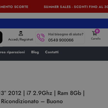
ENTO SCORTE
SUMMER SALES - SCONTI FINO AL 30% 
0
Hai bisogno di aiuto?
Carrello
Accedi/Registrati
0549 900066
rea riparazioni
Blog
Contatti
3″ 2012 | i7 2.9Ghz | Ram 8Gb |
Ricondizionato – Buono