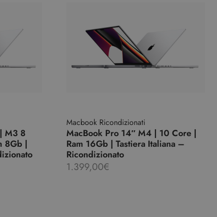
Macbook Ricondizionati
| M3 8
MacBook Pro 14″ M4 | 10 Core |
m 8Gb |
Ram 16Gb | Tastiera Italiana –
dizionato
Ricondizionato
1.399,00
€