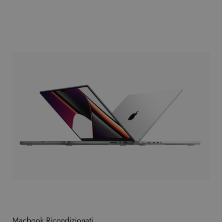
Macbook Ricondizionati