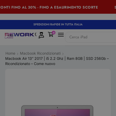
TI FINO AL 30% - FINO A ESAURIMENTO SCORTE
SUM
SPEDIZIONI RAPIDE IN TUTTA ITALIA
0
Cerca
iPad
Home
Macbook Ricondizionati
Macbook Air 13″ 2017 | i5 2.2 Ghz | Ram 8GB | SSD 256Gb –
Ricondizionato – Come nuovo