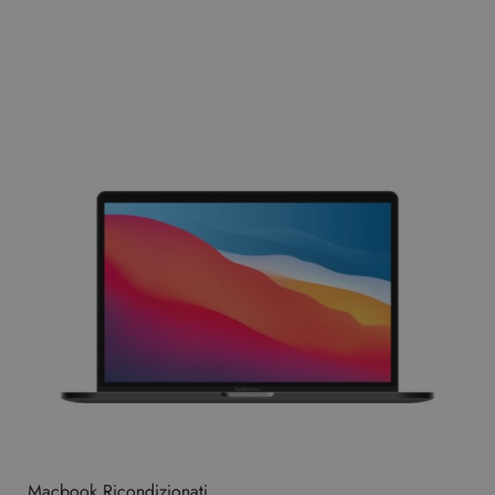
Macbook Ricondizionati