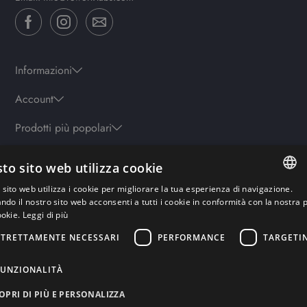
Informazioni
Account
Prodotti più popolari
to sito web utilizza cookie
Orari
sito web utilizza i cookie per migliorare la tua esperienza di navigazione.
Lun-ven: 9.30-19.30 - Sab: 10-13 | 15.30-19.30 - Domenica: chiuso
ITALIAN
ando il nostro sito web acconsenti a tutti i cookie in conformità con la nostra p
ookie.
Leggi di più
ENGLISH
STRETTAMENTE NECESSARI
PERFORMANCE
TARGETI
Pagamenti sicuri
GERMAN
FRENCH
FUNZIONALITÀ
RUSSIAN
OPRI DI PIÙ E PERSONALIZZA