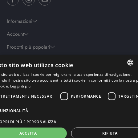
Informazioni
Account
Prodotti più popolari
to sito web utilizza cookie
Orari
sito web utilizza i cookie per migliorare la tua esperienza di navigazione.
Lun-ven: 9.30-19.30 - Sab: 10-13 | 15.30-19.30 - Domenica: chiuso
ITALIAN
ando il nostro sito web acconsenti a tutti i cookie in conformità con la nostra p
ookie.
Leggi di più
ENGLISH
STRETTAMENTE NECESSARI
PERFORMANCE
TARGETI
Pagamenti sicuri
GERMAN
FRENCH
FUNZIONALITÀ
RUSSIAN
OPRI DI PIÙ E PERSONALIZZA
ACCETTA
RIFIUTA
Copyright© Rework Labs S.r.l – Powered by Rework-Labs