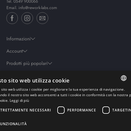
Tel.
0549 900066
Email.
info@rework-labs.com
Informazioni
Account
Prodotti più popolari
to sito web utilizza cookie
Orari
sito web utilizza i cookie per migliorare la tua esperienza di navigazione.
Lun-ven: 9.30-19.30 - Sab: 10-13 | 15.30-19.30 - Domenica: chiuso
ITALIAN
ando il nostro sito web acconsenti a tutti i cookie in conformità con la nostra p
ookie.
Leggi di più
ENGLISH
STRETTAMENTE NECESSARI
PERFORMANCE
TARGETI
Pagamenti sicuri
GERMAN
FRENCH
FUNZIONALITÀ