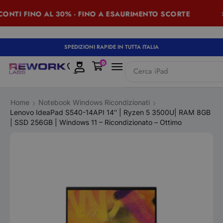
TI FINO AL 30% - FINO A ESAURIMENTO SCORTE
SUM
SPEDIZIONI RAPIDE IN TUTTA ITALIA
0
Cerca
iPad
Home
Notebook Windows Ricondizionati
Lenovo IdeaPad S540-14API 14″ | Ryzen 5 3500U| RAM 8GB
| SSD 256GB | Windows 11 – Ricondizionato – Ottimo