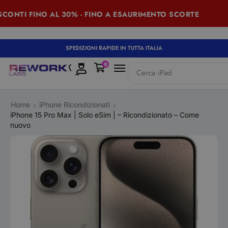
NTI FINO AL 30% - FINO A ESAURIMENTO SCORTE
SU
SPEDIZIONI RAPIDE IN TUTTA ITALIA
0
Cerca
iPad
Home
iPhone Ricondizionati
iPhone 15 Pro Max | Solo eSim | – Ricondizionato – Come
nuovo