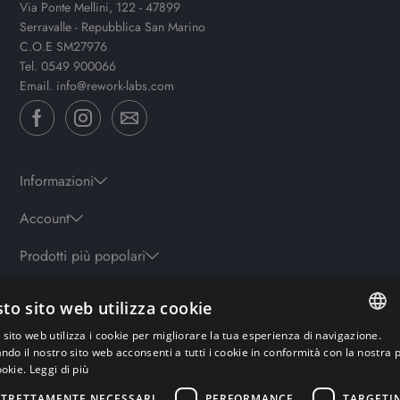
Via Ponte Mellini, 122 - 47899
Serravalle - Repubblica San Marino
C.O.E SM27976
Tel.
0549 900066
Email.
info@rework-labs.com
Informazioni
Account
Prodotti più popolari
to sito web utilizza cookie
Orari
sito web utilizza i cookie per migliorare la tua esperienza di navigazione.
Lun-ven: 9.30-19.30 - Sab: 10-13 | 15.30-19.30 - Domenica: chiuso
ITALIAN
ando il nostro sito web acconsenti a tutti i cookie in conformità con la nostra p
ookie.
Leggi di più
ENGLISH
STRETTAMENTE NECESSARI
PERFORMANCE
TARGETI