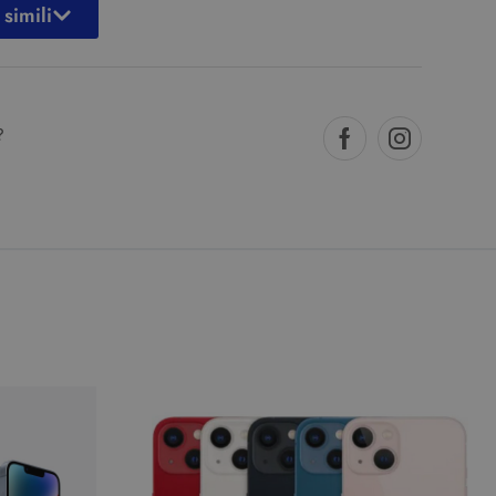
 simili
?