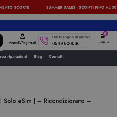
NTO SCORTE
SUMMER SALES - SCONTI FINO AL 30% -
0
Hai bisogno di aiuto?
Carrello
Accedi/Registrati
0549 900066
rea riparazioni
Blog
Contatti
| Solo eSim | – Ricondizionato –