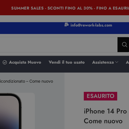
SUMMER SALES - SCONTI FINO AL 30% - FINO A ESAURIME
info@rework-labs.com
Acquista Nuovo
Vendi il tuo usato
Assistenza
A
 Ricondizionato – Come nuovo
ESAURITO
iPhone 14 Pro 
Come nuovo