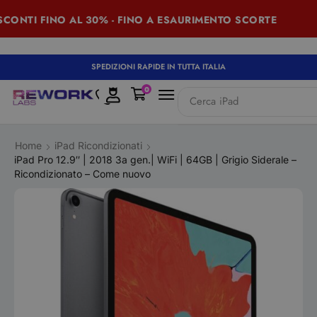
ONTI FINO AL 30% - FINO A ESAURIMENTO SCORTE
S
SPEDIZIONI RAPIDE IN TUTTA ITALIA
0
Cerca
iPad
Home
iPad Ricondizionati
iPad Pro 12.9″ | 2018 3a gen.| WiFi | 64GB | Grigio Siderale –
Ricondizionato – Come nuovo