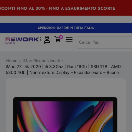
NTI FINO AL 30% - FINO A ESAURIMENTO SCORTE
SU
SPEDIZIONI RAPIDE IN TUTTA ITALIA
0
Cerca
iPad
Home
iMac Ricondizionati
iMac 27″ 5k 2020 | i5 3.3Ghz | Ram 16Gb | SSD 1TB | AMD
5300 4Gb | NanoTexture Display – Ricondizionato – Buono