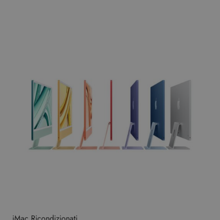
iMac Ricondizionati