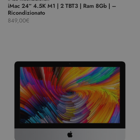
iMac 24″ 4.5K M1 | 2 TBT3 | Ram 8Gb | –
Ricondizionato
849,00
€